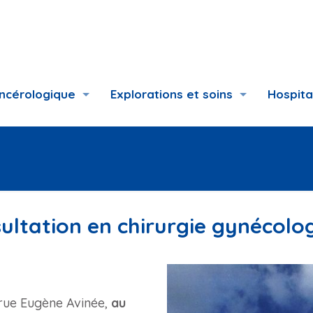
ancérologique
Explorations et soins
Hospita
ultation en chirurgie gynécolo
2 rue Eugène Avinée,
au