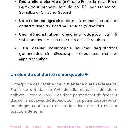
Des ateliers bien-être
(méthode Feldenkrais et Brain
Gym) pour prendre soin de soi 🧘‍♀️ par Françoise
Semellaz et Christine Gabard
Un atelier calligraphie
pour un moment créatif et
apaisant avec ✍️ Tiphaine Leclercq
@iamtifalia
Une démonstration d’escrime adaptée
par 🤺
Solution Riposte – Escrime Club de Lille Vauban
Un atelier calligraphie
et des dégustations
gourmandes 🍰
@cassiopa_traiteur_scenariste
et
@palaisdesthes
Un élan de solidarité remarquable ✨
L’intégralité des recettes de la billetterie a été reversée au
Fonds de dotation du CHU de Lille, dans le cadre de la
collecte Octobre Rose. Ces dons permettront de financer
des
soins socio-esthétiques
pour nos patientes suivies en
oncologie, contribuant ainsi à leur bien-être durant leur
parcours de soins.
Merci à tous les participants, partenaires et